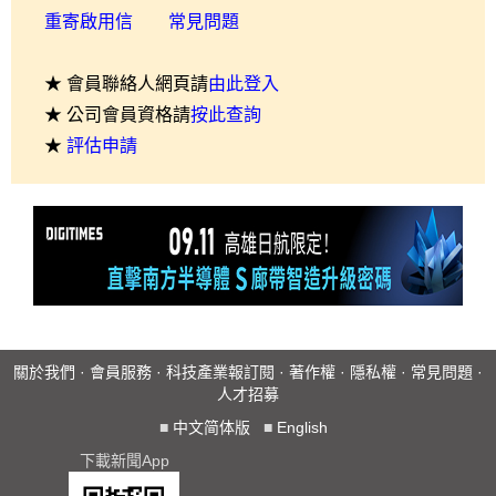
重寄啟用信
常見問題
★ 會員聯絡人網頁請
由此登入
★ 公司會員資格請
按此查詢
★
評估申請
關於我們
·
會員服務
·
科技產業報訂閱
·
著作權
·
隱私權
·
常見問題
·
人才招募
■
中文简体版
■
English
下載新聞App