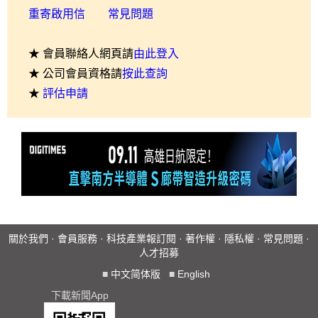
重寄啟用信
常見問題
★ 會員聯絡人網頁請
由此登入
★ 公司會員資格請
按此查詢
★
評估申請
關於我們
·
會員服務
·
科技產業報訂閱
·
著作權
·
隱私權
·
常見問題
·
人才招募
■
中文简体版
■
English
下載新聞App