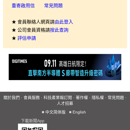
重寄啟用信
常見問題
★ 會員聯絡人網頁請
由此登入
★ 公司會員資格請
按此查詢
★
評估申請
關於我們
·
會員服務
·
科技產業報訂閱
·
著作權
·
隱私權
·
常見問題
·
人才招募
■
中文简体版
■
English
下載新聞App