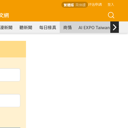
評估申請
登入
繁體版
简体版
文網
漫新聞
聽新聞
每日椽真
商情
AI EXPO Taiwan
COM