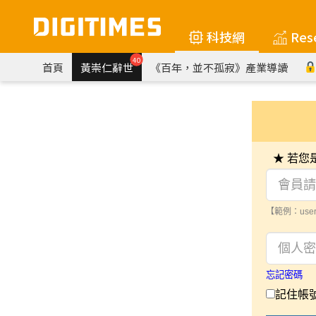
科技網
Res
40
首頁
黃崇仁辭世
《百年，並不孤寂》產業導讀
★ 若
【範例：user
忘記密碼
記住帳