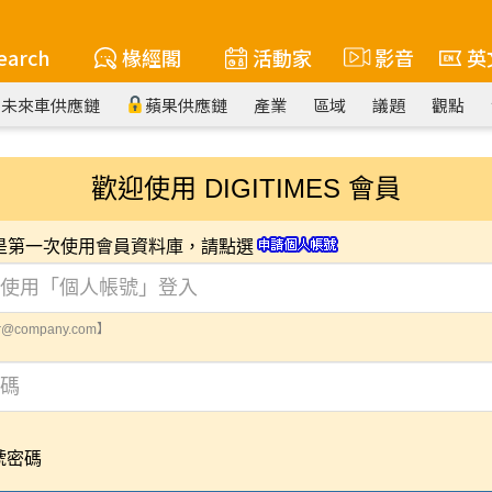
earch
椽經閣
活動家
影音
英
未來車供應鏈
蘋果供應鏈
產業
區域
議題
觀點
歡迎使用 DIGITIMES 會員
您是第一次使用會員資料庫，請點選
@company.com】
號密碼