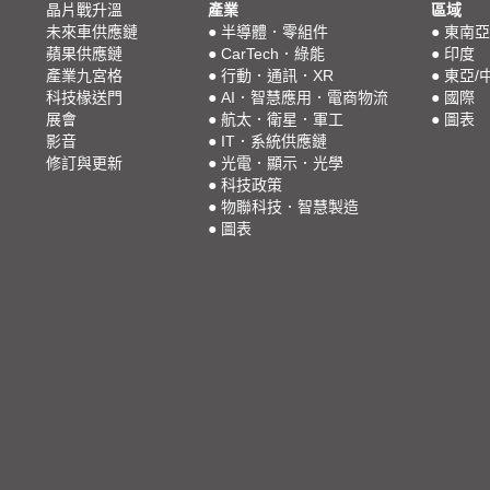
晶片戰升溫
產業
區域
未來車供應鏈
●
半導體．零組件
●
東南亞
蘋果供應鏈
●
CarTech．綠能
●
印度
產業九宮格
●
行動．通訊．XR
●
東亞/
科技椽送門
●
AI．智慧應用．電商物流
●
國際
展會
●
航太．衛星．軍工
●
圖表
影音
●
IT．系統供應鏈
修訂與更新
●
光電．顯示．光學
●
科技政策
●
物聯科技．智慧製造
●
圖表