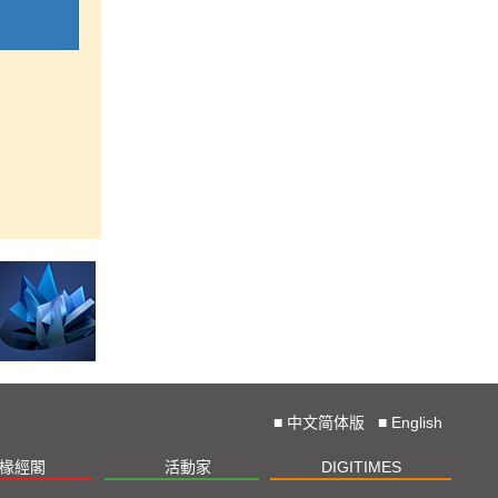
■
中文简体版
■
English
椽經閣
活動家
DIGITIMES