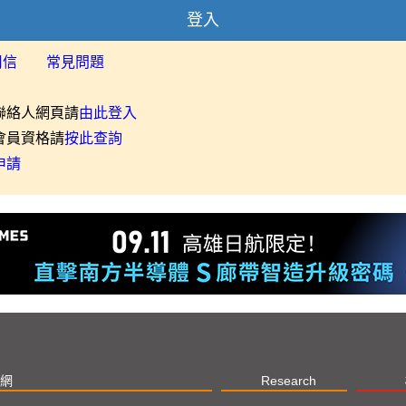
登入
用信
常見問題
聯絡人網頁請
由此登入
會員資格請
按此查詢
申請
網
Research