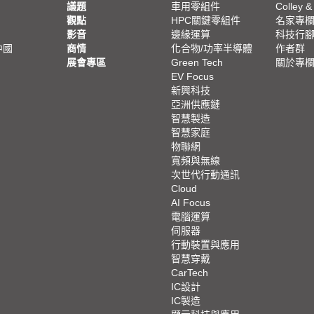
議題
車用零組件
Colley &
觀點
HPC關鍵零組件
名家專
影音
邊緣運算
科技行
中國
商情
化合物/功率半導體
作者群
展會專區
Green Tech
關於專
EV Focus
新興科技
亞洲供應鏈
智慧製造
智慧家庭
物聯網
寬頻與無線
次世代行動通訊
Cloud
AI Focus
電腦運算
伺服器
行動裝置與應用
智慧穿戴
CarTech
IC設計
IC製造