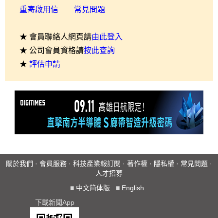
重寄啟用信
常見問題
★ 會員聯絡人網頁請
由此登入
★ 公司會員資格請
按此查詢
★
評估申請
關於我們
·
會員服務
·
科技產業報訂閱
·
著作權
·
隱私權
·
常見問題
·
人才招募
■
中文简体版
■
English
下載新聞App