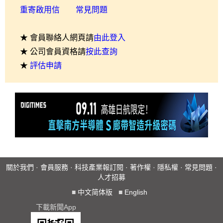
重寄啟用信
常見問題
★ 會員聯絡人網頁請
由此登入
★ 公司會員資格請
按此查詢
★
評估申請
關於我們
·
會員服務
·
科技產業報訂閱
·
著作權
·
隱私權
·
常見問題
·
人才招募
■
中文简体版
■
English
下載新聞App