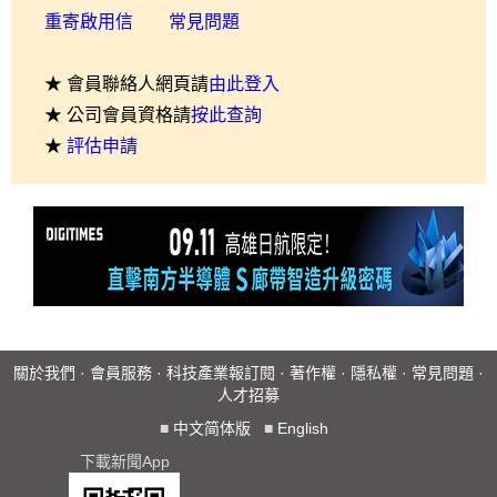
重寄啟用信
常見問題
★ 會員聯絡人網頁請
由此登入
★ 公司會員資格請
按此查詢
★
評估申請
關於我們
·
會員服務
·
科技產業報訂閱
·
著作權
·
隱私權
·
常見問題
·
人才招募
■
中文简体版
■
English
下載新聞App