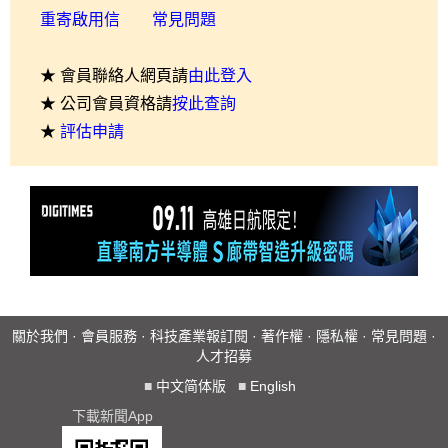
重寄啟用信
常見問題
★ 會員聯絡人網頁請
由此登入
★ 公司會員資格請
按此查詢
★
評估申請
關於我們
·
會員服務
·
科技產業報訂閱
·
著作權
·
隱私權
·
常見問題
·
人才招募
■
中文简体版
■
English
下載新聞App