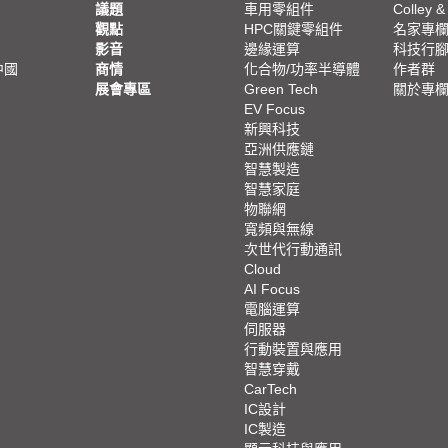
議題
車用零組件
Colley &
觀點
HPC關鍵零組件
名家專
影音
邊緣運算
科技行
中國
商情
化合物/功率半導體
作者群
展會專區
Green Tech
關於專
EV Focus
新興科技
亞洲供應鏈
智慧製造
智慧家庭
物聯網
寬頻與無線
次世代行動通訊
Cloud
AI Focus
電腦運算
伺服器
行動裝置與應用
智慧穿戴
CarTech
IC設計
IC製造