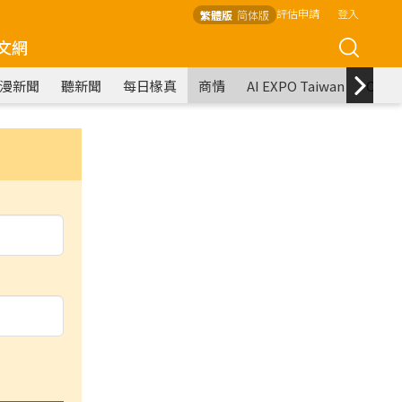
評估申請
登入
繁體版
简体版
文網
漫新聞
聽新聞
每日椽真
商情
AI EXPO Taiwan
COM