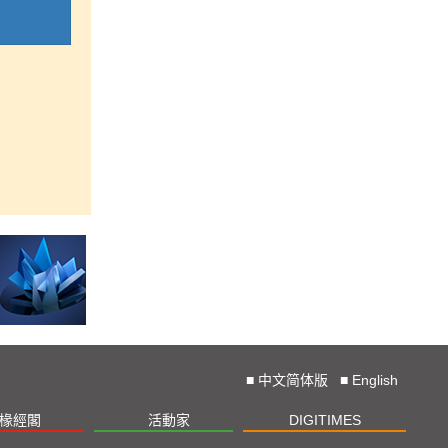
■
中文简体版
■
English
椽經閣
活動家
DIGITIMES