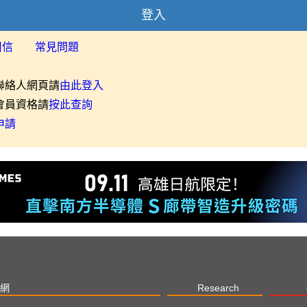
登入
用信
常見問題
聯絡人網頁請
由此登入
會員資格請
按此查詢
申請
網
Research