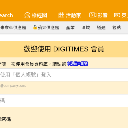
earch
椽經閣
活動家
影音
英
未來車供應鏈
蘋果供應鏈
產業
區域
議題
觀點
歡迎使用 DIGITIMES 會員
您是第一次使用會員資料庫，請點選
@company.com】
號密碼