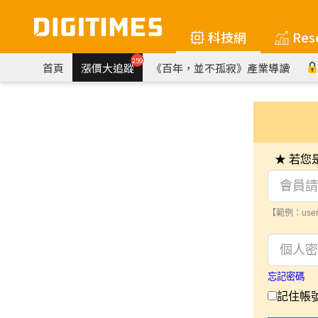
科技網
Res
259
首頁
漲價大追蹤
《百年，並不孤寂》產業導讀
★ 若
【範例：user
忘記密碼
記住帳