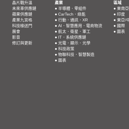
晶片戰升溫
產業
區域
未來車供應鏈
●
半導體．零組件
●
東南亞
蘋果供應鏈
●
CarTech．綠能
●
印度
產業九宮格
●
行動．通訊．XR
●
東亞/
科技椽送門
●
AI．智慧應用．電商物流
●
國際
展會
●
航太．衛星．軍工
●
圖表
影音
●
IT．系統供應鏈
修訂與更新
●
光電．顯示．光學
●
科技政策
●
物聯科技．智慧製造
●
圖表