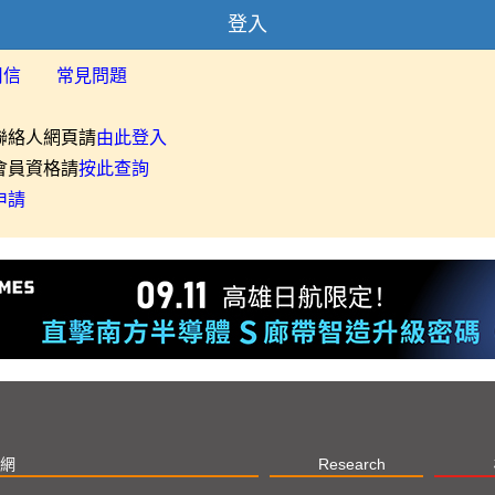
登入
用信
常見問題
聯絡人網頁請
由此登入
會員資格請
按此查詢
申請
網
Research