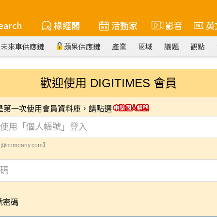
earch
椽經閣
活動家
影音
英
未來車供應鏈
蘋果供應鏈
產業
區域
議題
觀點
歡迎使用 DIGITIMES 會員
您是第一次使用會員資料庫，請點選
@company.com】
號密碼