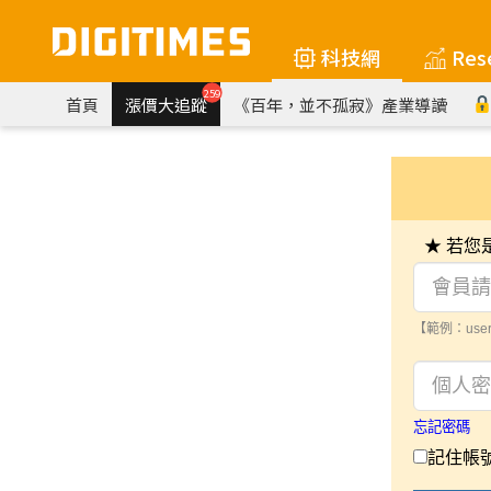
科技網
Res
259
首頁
漲價大追蹤
《百年，並不孤寂》產業導讀
★ 若
【範例：user
忘記密碼
記住帳