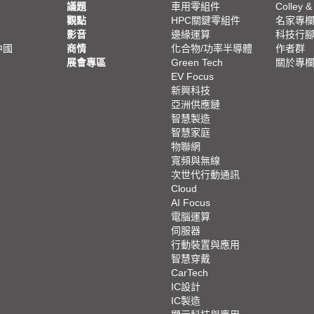
議題
車用零組件
Colley &
觀點
HPC關鍵零組件
名家專
影音
邊緣運算
科技行
中國
商情
化合物/功率半導體
作者群
展會專區
Green Tech
關於專
EV Focus
新興科技
亞洲供應鏈
智慧製造
智慧家庭
物聯網
寬頻與無線
次世代行動通訊
Cloud
AI Focus
電腦運算
伺服器
行動裝置與應用
智慧穿戴
CarTech
IC設計
IC製造