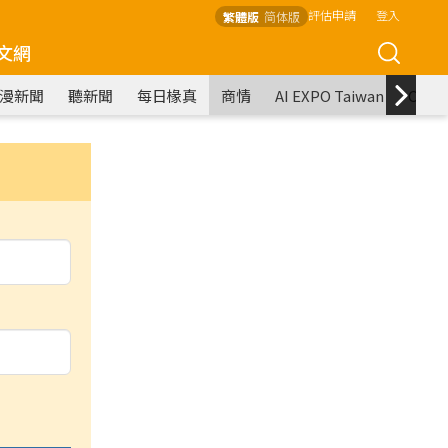
評估申請
登入
繁體版
简体版
文網
漫新聞
聽新聞
每日椽真
商情
AI EXPO Taiwan
COM