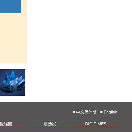
■
中文简体版
■
English
椽經閣
活動家
DIGITIMES