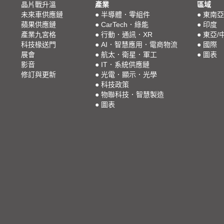
晶片戰升溫
產業
區域
未來車供應鏈
●
半導體．零組件
●
東南亞
蘋果供應鏈
●
CarTech．綠能
●
印度
產業九宮格
●
行動．通訊．XR
●
東亞/
科技椽送門
●
AI．智慧應用．電商物流
●
國際
展會
●
航太．衛星．軍工
●
圖表
影音
●
IT．系統供應鏈
修訂與更新
●
光電．顯示．光學
●
科技政策
●
物聯科技．智慧製造
●
圖表