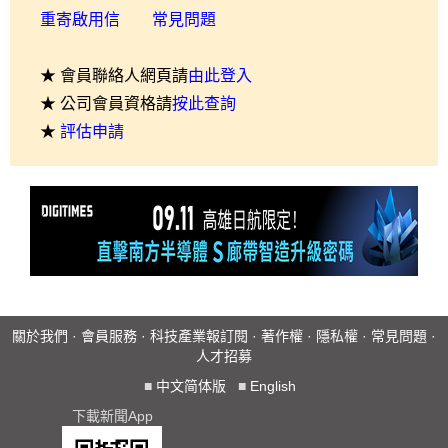
重寄啟用信
常見問題
★ 會員聯絡人網頁請
由此登入
★ 公司會員資格請
按此查詢
★
評估申請
關於我們
·
會員服務
·
科技產業報訂閱
·
著作權
·
隱私權
·
常見問題
·
人才招募
■
中文简体版
■
English
下載新聞App