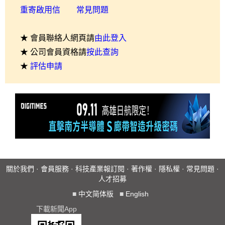
重寄啟用信
常見問題
★ 會員聯絡人網頁請
由此登入
★ 公司會員資格請
按此查詢
★
評估申請
關於我們
·
會員服務
·
科技產業報訂閱
·
著作權
·
隱私權
·
常見問題
·
人才招募
■
中文简体版
■
English
下載新聞App