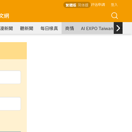
評估申請
登入
繁體版
简体版
文網
漫新聞
聽新聞
每日椽真
商情
AI EXPO Taiwan
COM