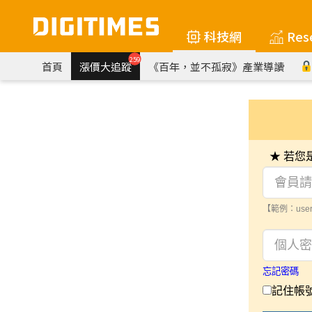
科技網
Res
259
首頁
漲價大追蹤
《百年，並不孤寂》產業導讀
★ 若
【範例：user
忘記密碼
記住帳