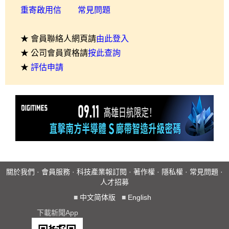
重寄啟用信
常見問題
★ 會員聯絡人網頁請
由此登入
★ 公司會員資格請
按此查詢
★
評估申請
關於我們
·
會員服務
·
科技產業報訂閱
·
著作權
·
隱私權
·
常見問題
·
人才招募
■
中文简体版
■
English
下載新聞App