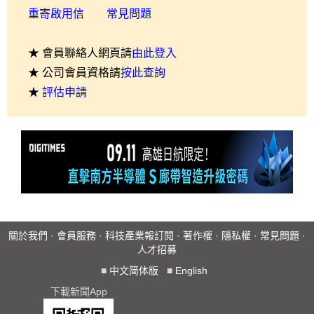
重寄啟用信
常見問題
★ 會員聯絡人網頁請
由此登入
★ 公司會員資格請
按此查詢
★
評估申請
關於我們
·
會員服務
·
科技產業報訂閱
·
著作權
·
隱私權
·
常見問題
·
人才招募
■
中文简体版
■
English
下載新聞App