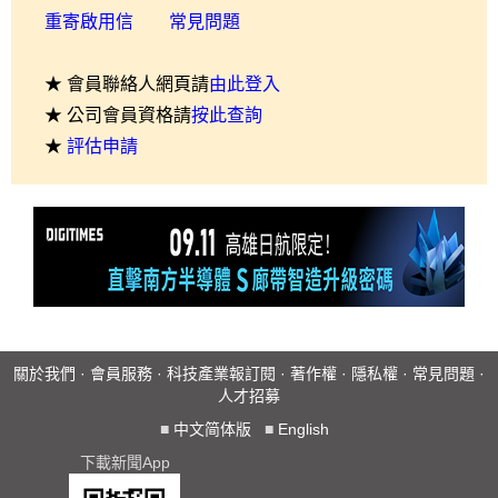
重寄啟用信
常見問題
★ 會員聯絡人網頁請
由此登入
★ 公司會員資格請
按此查詢
★
評估申請
關於我們
·
會員服務
·
科技產業報訂閱
·
著作權
·
隱私權
·
常見問題
·
人才招募
■
中文简体版
■
English
下載新聞App