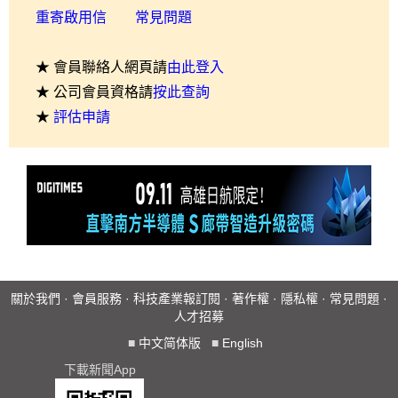
重寄啟用信
常見問題
★ 會員聯絡人網頁請
由此登入
★ 公司會員資格請
按此查詢
★
評估申請
關於我們
·
會員服務
·
科技產業報訂閱
·
著作權
·
隱私權
·
常見問題
·
人才招募
■
中文简体版
■
English
下載新聞App