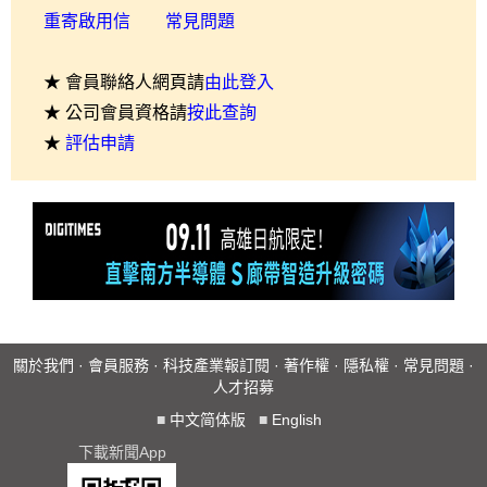
重寄啟用信
常見問題
★ 會員聯絡人網頁請
由此登入
★ 公司會員資格請
按此查詢
★
評估申請
關於我們
·
會員服務
·
科技產業報訂閱
·
著作權
·
隱私權
·
常見問題
·
人才招募
■
中文简体版
■
English
下載新聞App