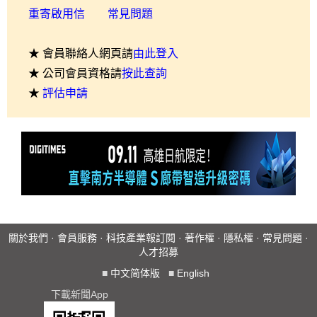
重寄啟用信
常見問題
★ 會員聯絡人網頁請
由此登入
★ 公司會員資格請
按此查詢
★
評估申請
關於我們
·
會員服務
·
科技產業報訂閱
·
著作權
·
隱私權
·
常見問題
·
人才招募
■
中文简体版
■
English
下載新聞App