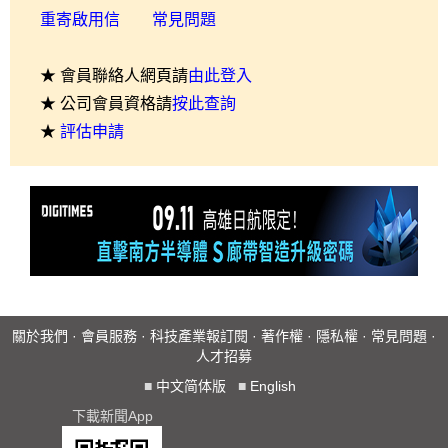
重寄啟用信
常見問題
★ 會員聯絡人網頁請
由此登入
★ 公司會員資格請
按此查詢
★
評估申請
關於我們
·
會員服務
·
科技產業報訂閱
·
著作權
·
隱私權
·
常見問題
·
人才招募
■
中文简体版
■
English
下載新聞App