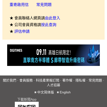
重寄啟用信
常見問題
★ 會員聯絡人網頁請
由此登入
★ 公司會員資格請
按此查詢
★
評估申請
關於我們
·
會員服務
·
科技產業報訂閱
·
著作權
·
隱私權
·
常見問題
·
人才招募
■
中文简体版
■
English
下載新聞App