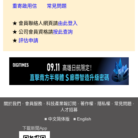
重寄啟用信
常見問題
★ 會員聯絡人網頁請
由此登入
★ 公司會員資格請
按此查詢
★
評估申請
關於我們
·
會員服務
·
科技產業報訂閱
·
著作權
·
隱私權
·
常見問題
·
人才招募
■
中文简体版
■
English
下載新聞App