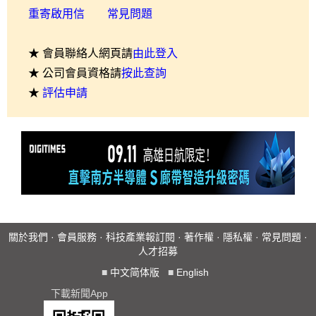
重寄啟用信
常見問題
★ 會員聯絡人網頁請
由此登入
★ 公司會員資格請
按此查詢
★
評估申請
關於我們
·
會員服務
·
科技產業報訂閱
·
著作權
·
隱私權
·
常見問題
·
人才招募
■
中文简体版
■
English
下載新聞App