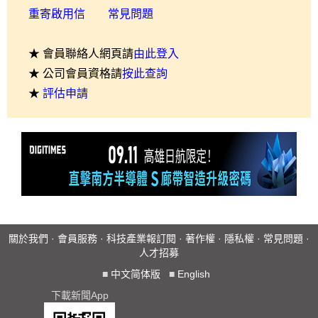
重寄啟用信
常見問題
★ 會員聯絡人網頁請
由此登入
★ 公司會員資格請
按此查詢
★
評估申請
關於我們
·
會員服務
·
科技產業報訂閱
·
著作權
·
隱私權
·
常見問題
·
人才招募
■
中文简体版
■
English
下載新聞App