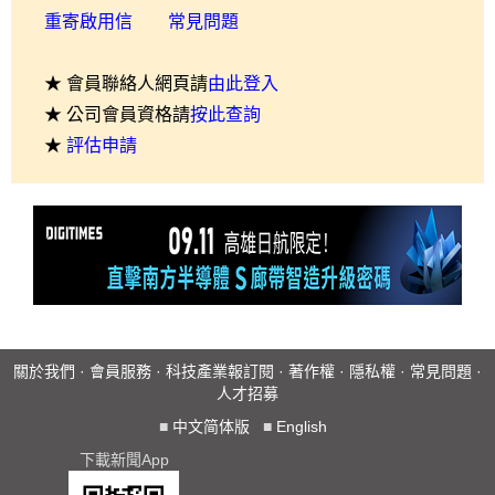
重寄啟用信
常見問題
★ 會員聯絡人網頁請
由此登入
★ 公司會員資格請
按此查詢
★
評估申請
關於我們
·
會員服務
·
科技產業報訂閱
·
著作權
·
隱私權
·
常見問題
·
人才招募
■
中文简体版
■
English
下載新聞App