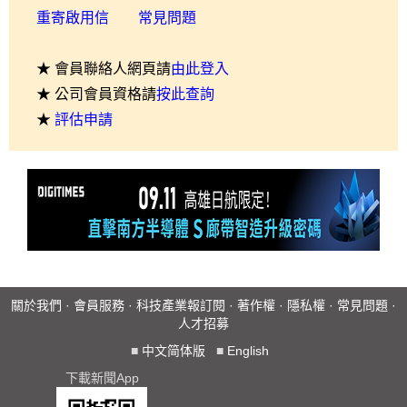
重寄啟用信
常見問題
★ 會員聯絡人網頁請
由此登入
★ 公司會員資格請
按此查詢
★
評估申請
關於我們
·
會員服務
·
科技產業報訂閱
·
著作權
·
隱私權
·
常見問題
·
人才招募
■
中文简体版
■
English
下載新聞App