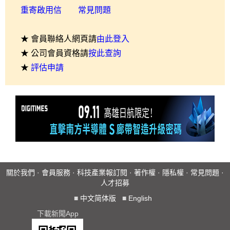
重寄啟用信
常見問題
★ 會員聯絡人網頁請
由此登入
★ 公司會員資格請
按此查詢
★
評估申請
關於我們
·
會員服務
·
科技產業報訂閱
·
著作權
·
隱私權
·
常見問題
·
人才招募
■
中文简体版
■
English
下載新聞App