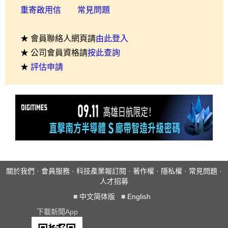
重寄啟用信
常見問題
★ 會員聯絡人網頁請
由此登入
★ 公司會員資格請
按此查詢
★
評估申請
關於我們
·
會員服務
·
科技產業報訂閱
·
著作權
·
隱私權
·
常見問題
·
人才招募
■
中文简体版
■
English
下載新聞App