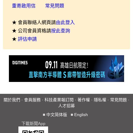
重寄啟用信
常見問題
★ 會員聯絡人網頁請
由此登入
★ 公司會員資格請
按此查詢
★
評估申請
關於我們
·
會員服務
·
科技產業報訂閱
·
著作權
·
隱私權
·
常見問題
·
人才招募
■
中文简体版
■
English
下載新聞App