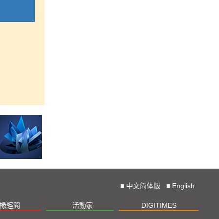
■
中文简体版
■
English
椽經閣
活動家
DIGITIMES