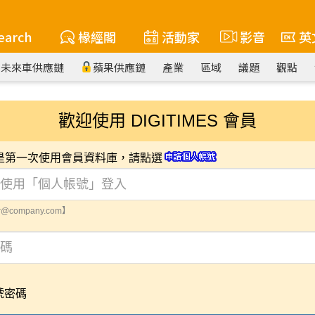
earch
椽經閣
活動家
影音
英
未來車供應鏈
蘋果供應鏈
產業
區域
議題
觀點
歡迎使用 DIGITIMES 會員
您是第一次使用會員資料庫，請點選
@company.com】
號密碼