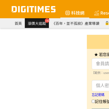
科技網
Res
259
首頁
漲價大追蹤
《百年，並不孤寂》產業導讀
★ 若
【範例：user
忘記密碼
記住帳