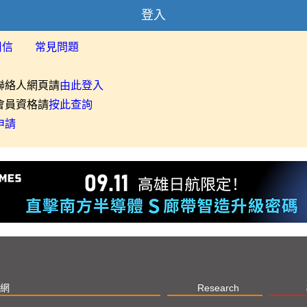
登入
用信
常見問題
聯絡人網頁請
由此登入
會員資格請
按此查詢
申請
網
Research