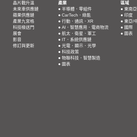
晶片戰升溫
產業
區域
未來車供應鏈
●
半導體．零組件
●
東南亞
蘋果供應鏈
●
CarTech．綠能
●
印度
產業九宮格
●
行動．通訊．XR
●
東亞/
科技椽送門
●
AI．智慧應用．電商物流
●
國際
展會
●
航太．衛星．軍工
●
圖表
影音
●
IT．系統供應鏈
修訂與更新
●
光電．顯示．光學
●
科技政策
●
物聯科技．智慧製造
●
圖表