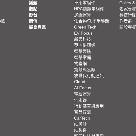
議題
車用零組件
Colley &
觀點
HPC關鍵零組件
名家專
影音
邊緣運算
科技行
中國
商情
化合物/功率半導體
作者群
展會專區
Green Tech
關於專
EV Focus
新興科技
亞洲供應鏈
智慧製造
智慧家庭
物聯網
寬頻與無線
次世代行動通訊
Cloud
AI Focus
電腦運算
伺服器
行動裝置與應用
智慧穿戴
CarTech
IC設計
IC製造