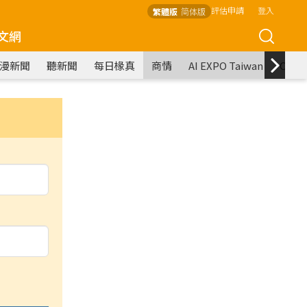
評估申請
登入
繁體版
简体版
文網
漫新聞
聽新聞
每日椽真
商情
AI EXPO Taiwan
COM