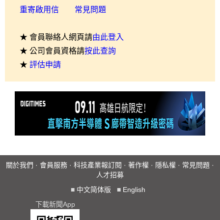
重寄啟用信
常見問題
★ 會員聯絡人網頁請
由此登入
★ 公司會員資格請
按此查詢
★
評估申請
關於我們
·
會員服務
·
科技產業報訂閱
·
著作權
·
隱私權
·
常見問題
·
人才招募
■
中文简体版
■
English
下載新聞App