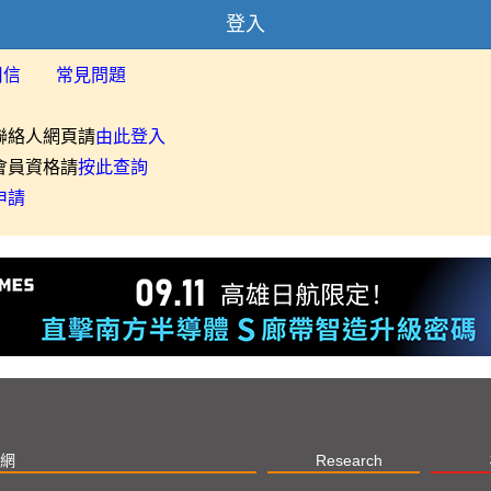
登入
用信
常見問題
聯絡人網頁請
由此登入
會員資格請
按此查詢
申請
網
Research