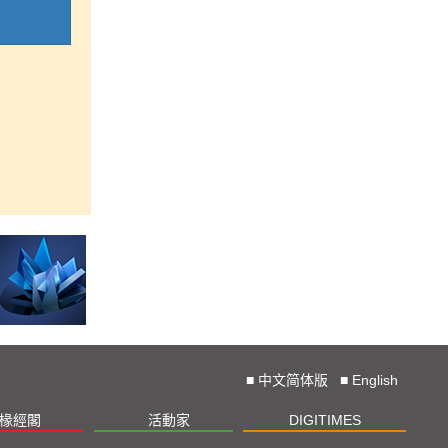
■
中文简体版
■
English
椽經閣
活動家
DIGITIMES