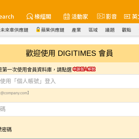
earch
椽經閣
活動家
影音
英
未來車供應鏈
蘋果供應鏈
產業
區域
議題
觀點
歡迎使用 DIGITIMES 會員
您是第一次使用會員資料庫，請點選
@company.com】
號密碼