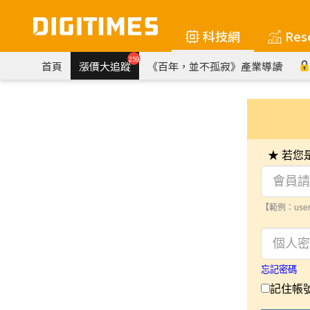
科技網
Res
259
首頁
漲價大追蹤
《百年，並不孤寂》產業導讀
★ 若
【範例：user
忘記密碼
記住帳