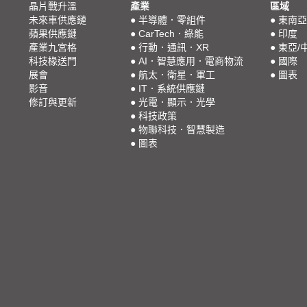
晶片戰升溫
產業
區域
未來車供應鏈
●
半導體．零組件
●
東南亞
蘋果供應鏈
●
CarTech．綠能
●
印度
產業九宮格
●
行動．通訊．XR
●
東亞/
科技椽送門
●
AI．智慧應用．電商物流
●
國際
展會
●
航太．衛星．軍工
●
圖表
影音
●
IT．系統供應鏈
修訂與更新
●
光電．顯示．光學
●
科技政策
●
物聯科技．智慧製造
●
圖表