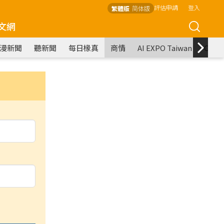
評估申請
登入
繁體版
简体版
文網
漫新聞
聽新聞
每日椽真
商情
AI EXPO Taiwan
COM