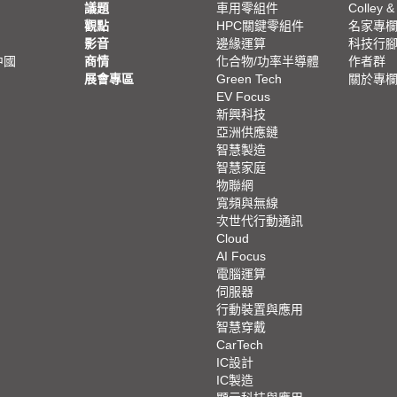
議題
車用零組件
Colley &
觀點
HPC關鍵零組件
名家專
影音
邊緣運算
科技行
中國
商情
化合物/功率半導體
作者群
展會專區
Green Tech
關於專
EV Focus
新興科技
亞洲供應鏈
智慧製造
智慧家庭
物聯網
寬頻與無線
次世代行動通訊
Cloud
AI Focus
電腦運算
伺服器
行動裝置與應用
智慧穿戴
CarTech
IC設計
IC製造