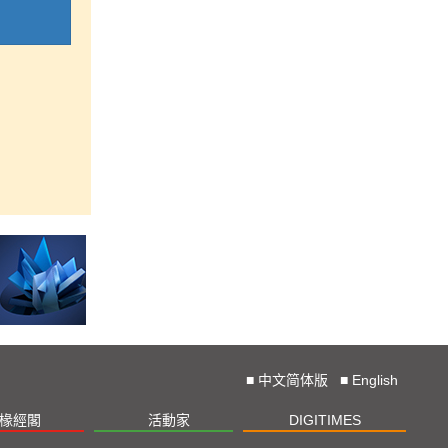
■
中文简体版
■
English
椽經閣
活動家
DIGITIMES