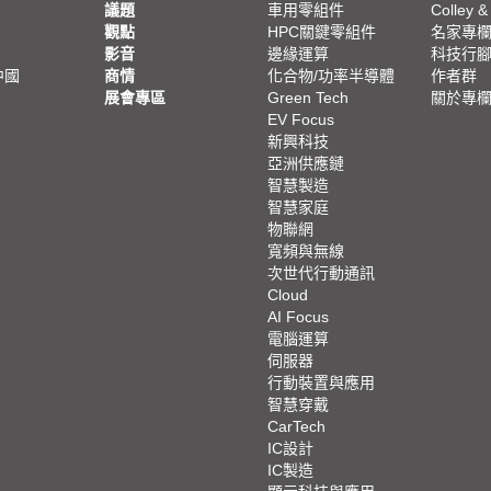
議題
車用零組件
Colley &
觀點
HPC關鍵零組件
名家專
影音
邊緣運算
科技行
中國
商情
化合物/功率半導體
作者群
展會專區
Green Tech
關於專
EV Focus
新興科技
亞洲供應鏈
智慧製造
智慧家庭
物聯網
寬頻與無線
次世代行動通訊
Cloud
AI Focus
電腦運算
伺服器
行動裝置與應用
智慧穿戴
CarTech
IC設計
IC製造