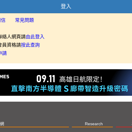
登入
用信
常見問題
聯絡人網頁請
由此登入
會員資格請
按此查詢
申請
網
Research