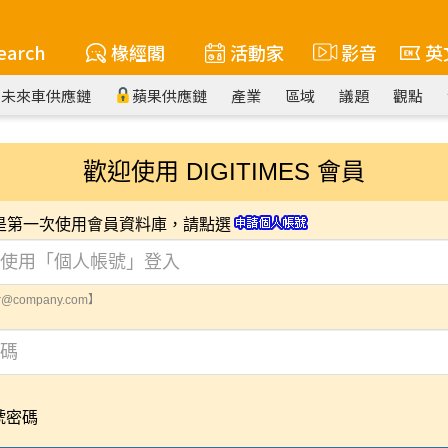
earch
椽經閣
活動家
影音
英
未來車供應鏈
蘋果供應鏈
產業
區域
議題
觀點
歡迎使用 DIGITIMES 會員
您是第一次使用會員資料庫，請點選
@company.com】
號密碼