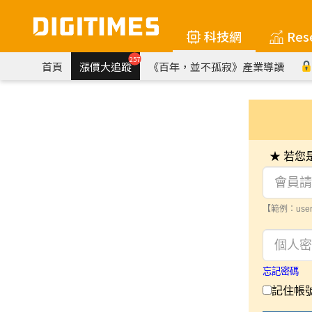
科技網
Res
257
首頁
漲價大追蹤
《百年，並不孤寂》產業導讀
★ 若
【範例：user
忘記密碼
記住帳