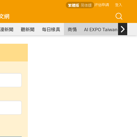
評估申請
登入
繁體版
简体版
文網
漫新聞
聽新聞
每日椽真
商情
AI EXPO Taiwan
COM