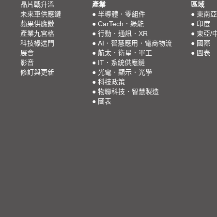
晶片戰升溫
產業
區域
未來車供應鏈
●
半導體．零組件
●
東南亞
蘋果供應鏈
●
CarTech．綠能
●
印度
產業九宮格
●
行動．通訊．XR
●
東亞/
科技椽送門
●
AI．智慧應用．電商物流
●
國際
展會
●
航太．衛星．軍工
●
圖表
影音
●
IT．系統供應鏈
修訂與更新
●
光電．顯示．光學
●
科技政策
●
物聯科技．智慧製造
●
圖表