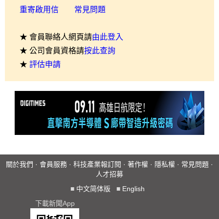
重寄啟用信
常見問題
★ 會員聯絡人網頁請
由此登入
★ 公司會員資格請
按此查詢
★
評估申請
關於我們
·
會員服務
·
科技產業報訂閱
·
著作權
·
隱私權
·
常見問題
·
人才招募
■
中文简体版
■
English
下載新聞App