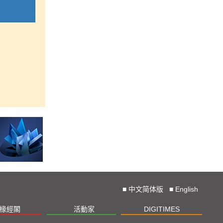
■
中文简体版
■
English
椽經閣
活動家
DIGITIMES