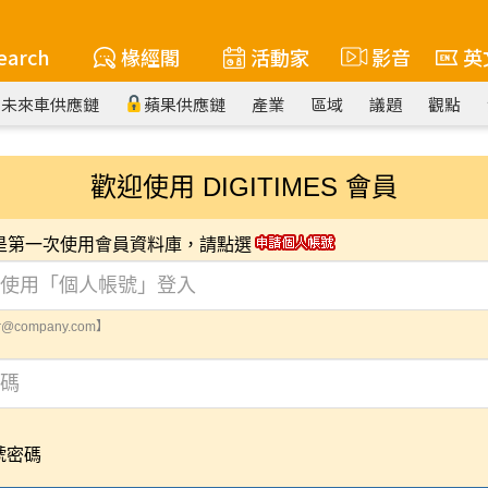
earch
椽經閣
活動家
影音
英
未來車供應鏈
蘋果供應鏈
產業
區域
議題
觀點
歡迎使用 DIGITIMES 會員
您是第一次使用會員資料庫，請點選
@company.com】
號密碼