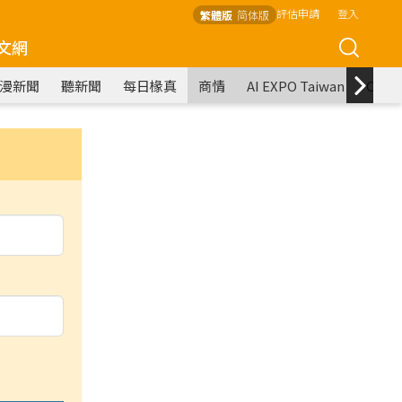
評估申請
登入
繁體版
简体版
文網
漫新聞
聽新聞
每日椽真
商情
AI EXPO Taiwan
COM