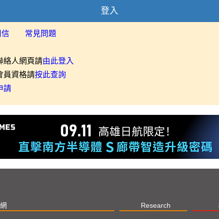
登入
用信
常見問題
聯絡人網頁請
由此登入
會員資格請
按此查詢
申請
網
Research