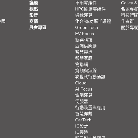
議題
車用零組件
Colley &
觀點
HPC關鍵零組件
名家專
影音
邊緣運算
科技行
中國
商情
化合物/功率半導體
作者群
展會專區
Green Tech
關於專
EV Focus
新興科技
亞洲供應鏈
智慧製造
智慧家庭
物聯網
寬頻與無線
次世代行動通訊
Cloud
AI Focus
電腦運算
伺服器
行動裝置與應用
智慧穿戴
CarTech
IC設計
IC製造