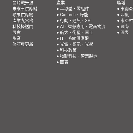
晶片戰升溫
產業
區域
未來車供應鏈
●
半導體．零組件
●
東南亞
蘋果供應鏈
●
CarTech．綠能
●
印度
產業九宮格
●
行動．通訊．XR
●
東亞/
科技椽送門
●
AI．智慧應用．電商物流
●
國際
展會
●
航太．衛星．軍工
●
圖表
影音
●
IT．系統供應鏈
修訂與更新
●
光電．顯示．光學
●
科技政策
●
物聯科技．智慧製造
●
圖表