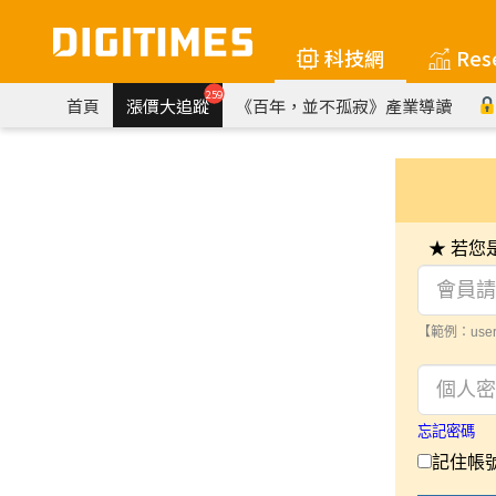
科技網
Res
259
首頁
漲價大追蹤
《百年，並不孤寂》產業導讀
★ 若
【範例：user
忘記密碼
記住帳