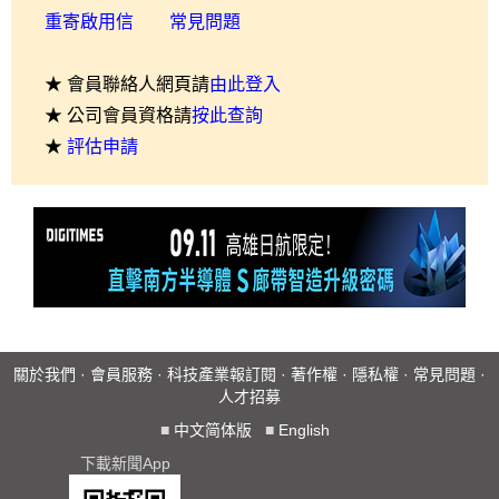
重寄啟用信
常見問題
★ 會員聯絡人網頁請
由此登入
★ 公司會員資格請
按此查詢
★
評估申請
關於我們
·
會員服務
·
科技產業報訂閱
·
著作權
·
隱私權
·
常見問題
·
人才招募
■
中文简体版
■
English
下載新聞App