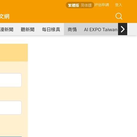
評估申請
登入
繁體版
简体版
文網
漫新聞
聽新聞
每日椽真
商情
AI EXPO Taiwan
COM