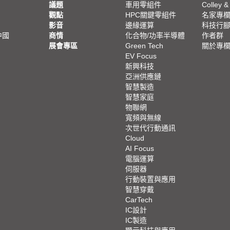
議題
車用零組件
Colley &
觀點
HPC關鍵零組件
名家專
影音
邊緣運算
科技行
中國
商情
化合物/功率半導體
作者群
展會專區
Green Tech
關於專
EV Focus
新興科技
亞洲供應鏈
智慧製造
智慧家庭
物聯網
寬頻與無線
次世代行動通訊
Cloud
AI Focus
電腦運算
伺服器
行動裝置與應用
智慧穿戴
CarTech
IC設計
IC製造