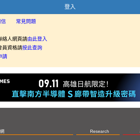
登入
用信
常見問題
聯絡人網頁請
由此登入
會員資格請
按此查詢
申請
網
Research