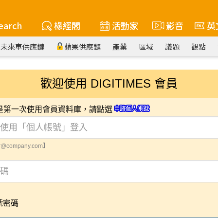
earch
椽經閣
活動家
影音
英
未來車供應鏈
蘋果供應鏈
產業
區域
議題
觀點
歡迎使用 DIGITIMES 會員
您是第一次使用會員資料庫，請點選
@company.com】
號密碼