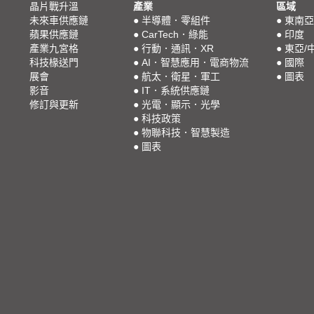
晶片戰升溫
產業
區域
未來車供應鏈
●
半導體．零組件
●
東南亞
蘋果供應鏈
●
CarTech．綠能
●
印度
產業九宮格
●
行動．通訊．XR
●
東亞/
科技椽送門
●
AI．智慧應用．電商物流
●
國際
展會
●
航太．衛星．軍工
●
圖表
影音
●
IT．系統供應鏈
修訂與更新
●
光電．顯示．光學
●
科技政策
●
物聯科技．智慧製造
●
圖表