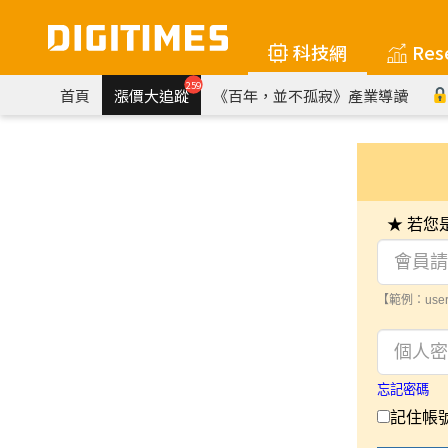
科技網
Res
259
首頁
漲價大追蹤
《百年，並不孤寂》產業導讀
★ 若
【範例：user
忘記密碼
記住帳