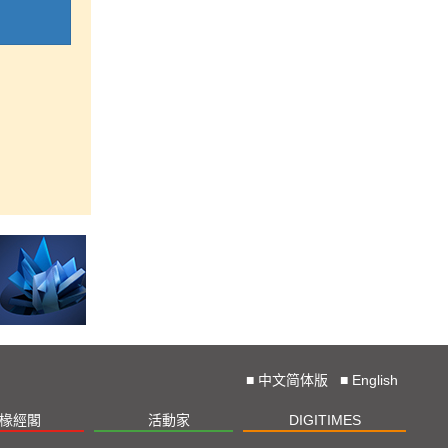
■
中文简体版
■
English
椽經閣
活動家
DIGITIMES