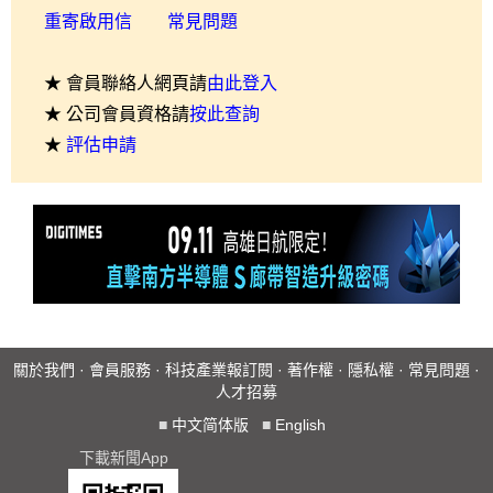
重寄啟用信
常見問題
★ 會員聯絡人網頁請
由此登入
★ 公司會員資格請
按此查詢
★
評估申請
關於我們
·
會員服務
·
科技產業報訂閱
·
著作權
·
隱私權
·
常見問題
·
人才招募
■
中文简体版
■
English
下載新聞App