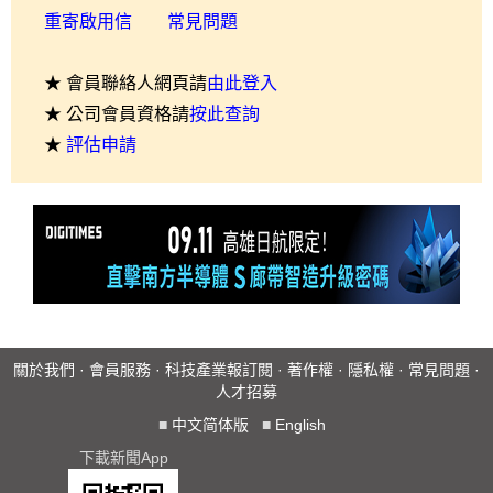
重寄啟用信
常見問題
★ 會員聯絡人網頁請
由此登入
★ 公司會員資格請
按此查詢
★
評估申請
關於我們
·
會員服務
·
科技產業報訂閱
·
著作權
·
隱私權
·
常見問題
·
人才招募
■
中文简体版
■
English
下載新聞App