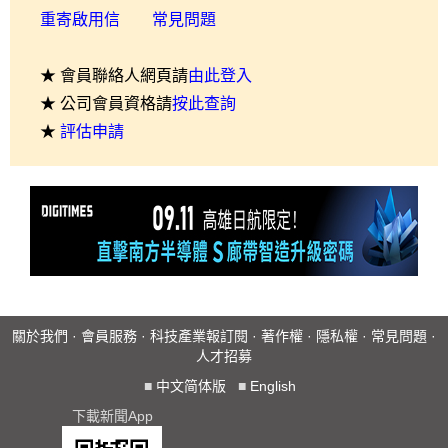
重寄啟用信
常見問題
★ 會員聯絡人網頁請
由此登入
★ 公司會員資格請
按此查詢
★
評估申請
關於我們
·
會員服務
·
科技產業報訂閱
·
著作權
·
隱私權
·
常見問題
·
人才招募
■
中文简体版
■
English
下載新聞App