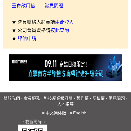
重寄啟用信
常見問題
★ 會員聯絡人網頁請
由此登入
★ 公司會員資格請
按此查詢
★
評估申請
關於我們
·
會員服務
·
科技產業報訂閱
·
著作權
·
隱私權
·
常見問題
·
人才招募
■
中文简体版
■
English
下載新聞App