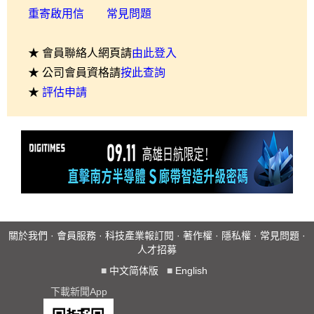
重寄啟用信
常見問題
★ 會員聯絡人網頁請
由此登入
★ 公司會員資格請
按此查詢
★
評估申請
關於我們
·
會員服務
·
科技產業報訂閱
·
著作權
·
隱私權
·
常見問題
·
人才招募
■
中文简体版
■
English
下載新聞App