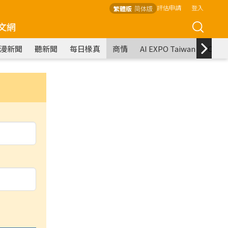
評估申請
登入
繁體版
简体版
文網
漫新聞
聽新聞
每日椽真
商情
AI EXPO Taiwan
COM