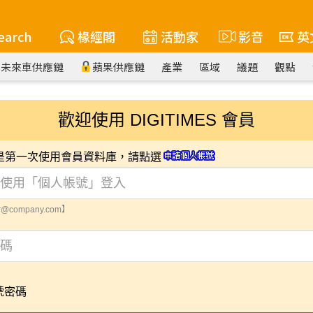
earch
椽經閣
活動家
影音
英
未來車供應鏈
蘋果供應鏈
產業
區域
議題
觀點
歡迎使用 DIGITIMES 會員
您是第一次使用會員資料庫，請點選
@company.com】
號密碼