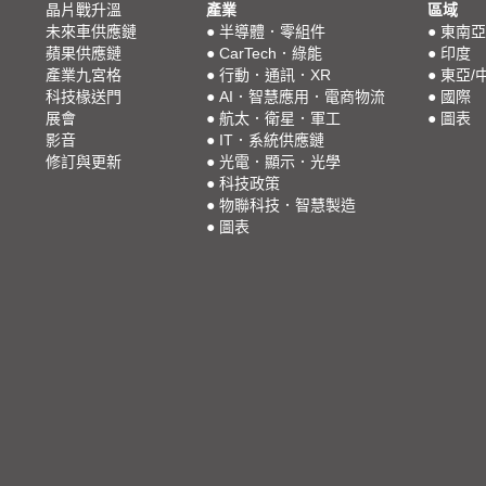
晶片戰升溫
產業
區域
未來車供應鏈
●
半導體．零組件
●
東南亞
蘋果供應鏈
●
CarTech．綠能
●
印度
產業九宮格
●
行動．通訊．XR
●
東亞/
科技椽送門
●
AI．智慧應用．電商物流
●
國際
展會
●
航太．衛星．軍工
●
圖表
影音
●
IT．系統供應鏈
修訂與更新
●
光電．顯示．光學
●
科技政策
●
物聯科技．智慧製造
●
圖表