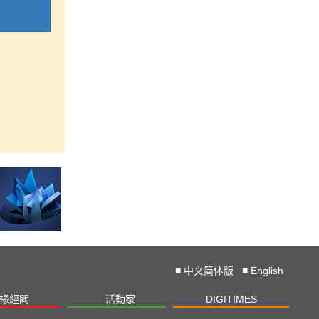
■
中文简体版
■
English
椽經閣
活動家
DIGITIMES