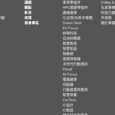
議題
車用零組件
Colley &
觀點
HPC關鍵零組件
名家專
影音
邊緣運算
科技行
中國
商情
化合物/功率半導體
作者群
展會專區
Green Tech
關於專
EV Focus
新興科技
亞洲供應鏈
智慧製造
智慧家庭
物聯網
寬頻與無線
次世代行動通訊
Cloud
AI Focus
電腦運算
伺服器
行動裝置與應用
智慧穿戴
CarTech
IC設計
IC製造