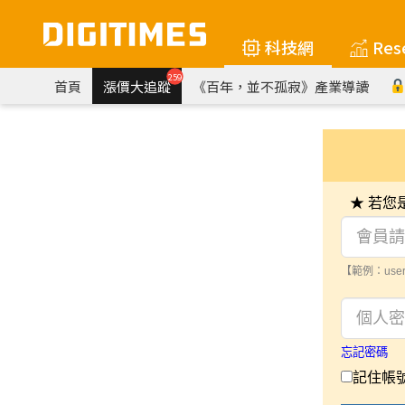
科技網
Res
259
首頁
漲價大追蹤
《百年，並不孤寂》產業導讀
★ 若
【範例：user
忘記密碼
記住帳