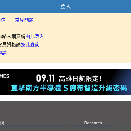
登入
用信
常見問題
聯絡人網頁請
由此登入
會員資格請
按此查詢
申請
網
Research