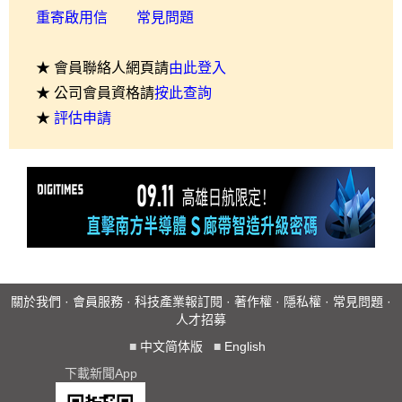
重寄啟用信
常見問題
★ 會員聯絡人網頁請
由此登入
★ 公司會員資格請
按此查詢
★
評估申請
關於我們
·
會員服務
·
科技產業報訂閱
·
著作權
·
隱私權
·
常見問題
·
人才招募
■
中文简体版
■
English
下載新聞App