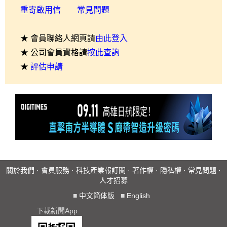
重寄啟用信
常見問題
★ 會員聯絡人網頁請
由此登入
★ 公司會員資格請
按此查詢
★
評估申請
關於我們
·
會員服務
·
科技產業報訂閱
·
著作權
·
隱私權
·
常見問題
·
人才招募
■
中文简体版
■
English
下載新聞App