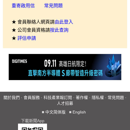
重寄啟用信
常見問題
★ 會員聯絡人網頁請
由此登入
★ 公司會員資格請
按此查詢
★
評估申請
關於我們
·
會員服務
·
科技產業報訂閱
·
著作權
·
隱私權
·
常見問題
·
人才招募
■
中文简体版
■
English
下載新聞App