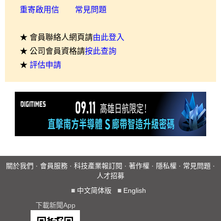
重寄啟用信
常見問題
★ 會員聯絡人網頁請
由此登入
★ 公司會員資格請
按此查詢
★
評估申請
關於我們
·
會員服務
·
科技產業報訂閱
·
著作權
·
隱私權
·
常見問題
·
人才招募
■
中文简体版
■
English
下載新聞App