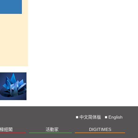
■
中文简体版
■
English
椽經閣
活動家
DIGITIMES