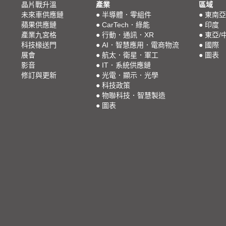
晶片戰升溫
產業
區域
未來車供應鏈
●
半導體．零組件
●
東南亞
蘋果供應鏈
●
CarTech．綠能
●
印度
產業九宮格
●
行動．通訊．XR
●
東亞/
科技椽送門
●
AI．智慧應用．電商物流
●
國際
展會
●
航太．衛星．軍工
●
圖表
影音
●
IT．系統供應鏈
修訂與更新
●
光電．顯示．光學
●
科技政策
●
物聯科技．智慧製造
●
圖表