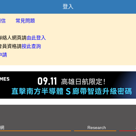
登入
用信
常見問題
聯絡人網頁請
由此登入
會員資格請
按此查詢
申請
網
Research