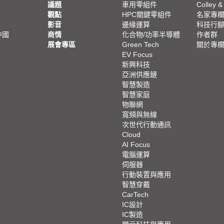
議題
車用零組件
Colley &
觀點
HPC關鍵零組件
名家專
影音
邊緣運算
科技行
中國
商情
化合物/功率半導體
作者群
展會專區
Green Tech
關於專
EV Focus
新興科技
亞洲供應鏈
智慧製造
智慧家庭
物聯網
寬頻與無線
次世代行動通訊
Cloud
AI Focus
電腦運算
伺服器
行動裝置與應用
智慧穿戴
CarTech
IC設計
IC製造