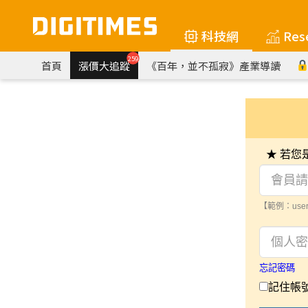
科技網
Res
259
首頁
漲價大追蹤
《百年，並不孤寂》產業導讀
★ 若
【範例：user
忘記密碼
記住帳