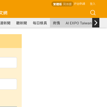
評估申請
登入
繁體版
简体版
文網
漫新聞
聽新聞
每日椽真
商情
AI EXPO Taiwan
COM