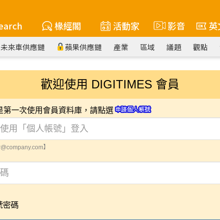
earch
椽經閣
活動家
影音
英
未來車供應鏈
蘋果供應鏈
產業
區域
議題
觀點
歡迎使用 DIGITIMES 會員
您是第一次使用會員資料庫，請點選
@company.com】
號密碼