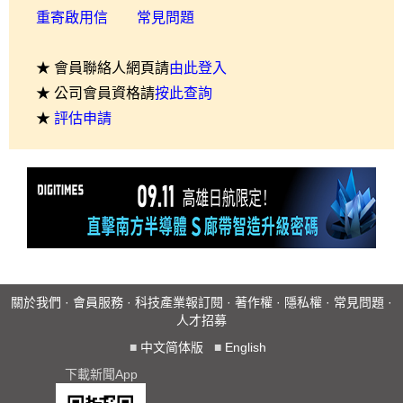
重寄啟用信
常見問題
★ 會員聯絡人網頁請
由此登入
★ 公司會員資格請
按此查詢
★
評估申請
關於我們
·
會員服務
·
科技產業報訂閱
·
著作權
·
隱私權
·
常見問題
·
人才招募
■
中文简体版
■
English
下載新聞App