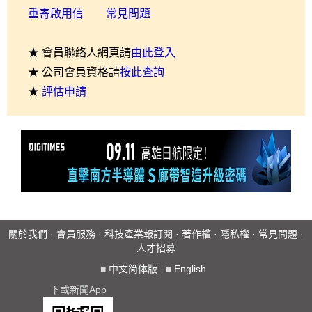
重寄啟用信
常見問題
★ 會員聯絡人網頁請
由此登入
★ 公司會員資格請
按此查詢
★
評估申請
關於我們
·
會員服務
·
科技產業報訂閱
·
著作權
·
隱私權
·
常見問題
·
人才招募
■
中文简体版
■
English
下載新聞App